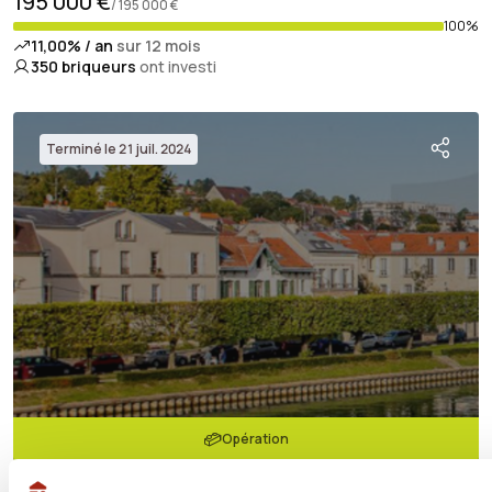
195 000 €
/ 195 000 €
100%
11,00% / an
sur 12 mois
350
briqueurs
ont investi
Terminé le 21 juil. 2024
Opération
Le Cube