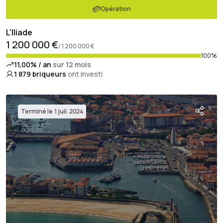
Opération
L'Iliade
1 200 000 €
/ 1 200 000 €
100%
11,00% / an
sur 12 mois
1 879
briqueurs
ont investi
Terminé le 1 juil. 2024