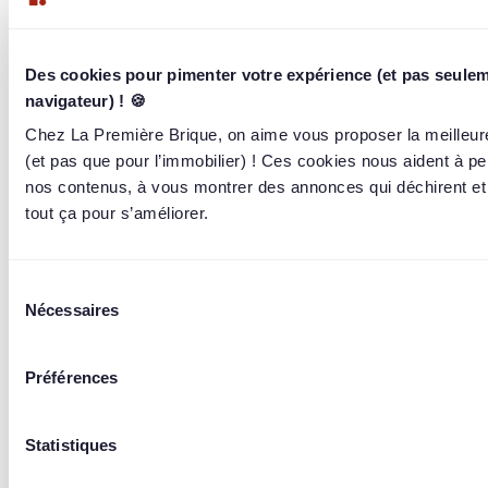
672 451 €
/ 672 451 €
100%
10,50% / an
sur 14 mois
Des cookies pour pimenter votre expérience (et pas seulem
1 303
briqueurs
ont investi
navigateur) ! 🍪
Chez La Première Brique, on aime vous proposer la meilleur
(et pas que pour l’immobilier) ! Ces cookies nous aident à pe
Terminé le 20 juil. 2024
nos contenus, à vous montrer des annonces qui déchirent et
tout ça pour s’améliorer.
Sélection
Nécessaires
du
consentement
Préférences
Statistiques
Opération