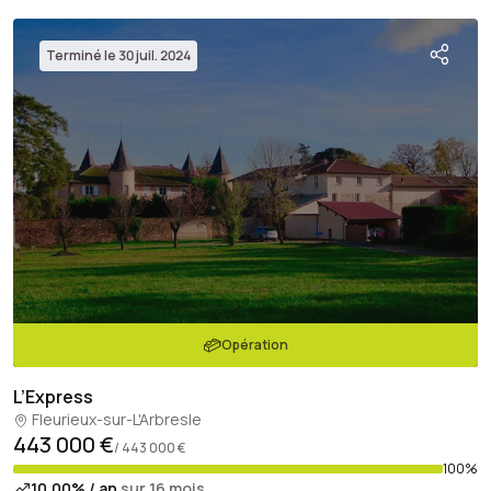
Terminé le 30 juil. 2024
Opération
L’Express
Fleurieux-sur-L'Arbresle
443 000 €
/ 443 000 €
100%
10,00% / an
sur 16 mois