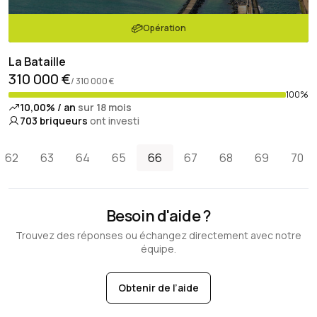
Opération
La Bataille
310 000 €
/ 310 000 €
100%
10,00% / an
sur 18 mois
703
briqueurs
ont investi
62
63
64
65
66
67
68
69
70
Besoin d'aide ?
Trouvez des réponses ou échangez directement avec notre
équipe.
Obtenir de l’aide