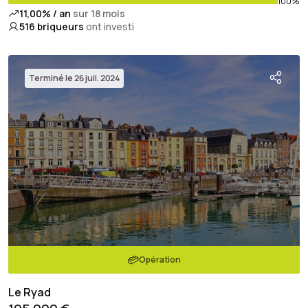
100%
11,00% / an
sur 18 mois
516
briqueurs
ont investi
Terminé le 26 juil. 2024
Opération
Le Ryad