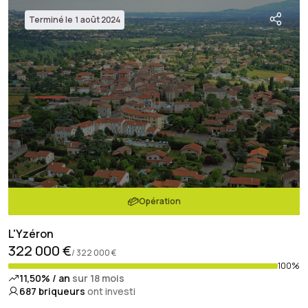
Terminé le 1 août 2024
Opération
L'Yzéron
322 000 €
/ 322 000 €
100%
11,50% / an
sur 18 mois
687
briqueurs
ont investi