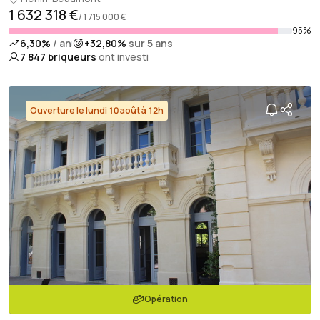
1 632 318 €
/ 1 715 000 €
95%
6,30%
/ an
+32,80%
sur 5 ans
7 847
briqueurs
ont investi
Ouverture le lundi 10 août à 12h
Opération