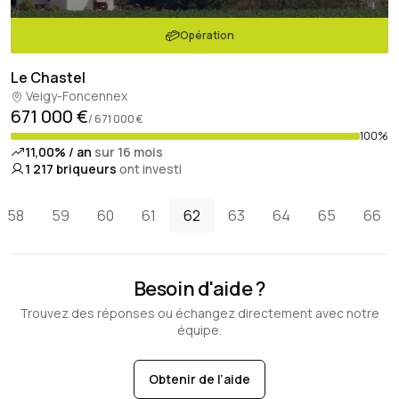
Opération
Le Chastel
Veigy-Foncennex
671 000 €
/ 671 000 €
100%
11,00% / an
sur 16 mois
1 217
briqueurs
ont investi
58
59
60
61
62
63
64
65
66
Besoin d'aide ?
Trouvez des réponses ou échangez directement avec notre
équipe.
Obtenir de l’aide