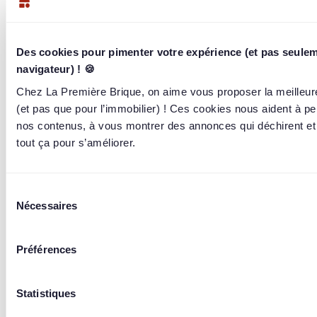
La Teste-de-Buch
371 000 €
/ 371 000 €
100%
11,50% / an
sur 18 mois
Des cookies pour pimenter votre expérience (et pas seulem
701
briqueurs
ont investi
navigateur) ! 🍪
Chez La Première Brique, on aime vous proposer la meilleur
(et pas que pour l’immobilier) ! Ces cookies nous aident à pe
Terminé le 30 déc. 2024
nos contenus, à vous montrer des annonces qui déchirent et
tout ça pour s’améliorer.
Sélection
Nécessaires
du
consentement
Préférences
Statistiques
Opération