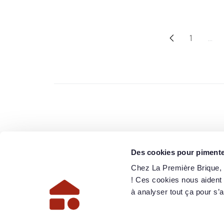
1
…
Des cookies pour pimenter
Chez La Première Brique, o
! Ces cookies nous aident
à analyser tout ça pour s’a
AVERTISSEMENT :
Investir présente des risques, dont celui de 