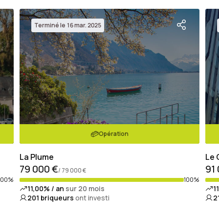
Terminé le 16 mar. 2025
Opération
La Plume
Le
79 000 €
91
/ 79 000 €
100%
100%
11,00% / an
sur 20 mois
1
201
briqueurs
ont investi
2