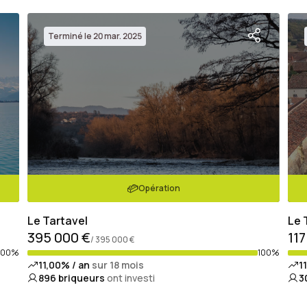
Terminé le 20 mar. 2025
Opération
Le Tartavel
Le 
395 000 €
117
/ 395 000 €
100%
100%
11,00% / an
sur 18 mois
1
896
briqueurs
ont investi
3