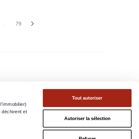
…
79
.

Tout autoriser
l’immobilier)
 déchirent et
Autoriser la sélection
nces passées ne préjugent pas des performances futures. Si vous
Refuser