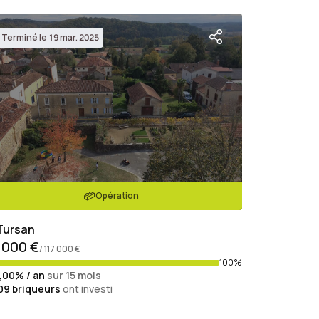
Terminé le 19 mar. 2025
Opération
Tursan
 000 €
/ 117 000 €
100%
1,00% / an
sur 15 mois
09
briqueurs
ont investi