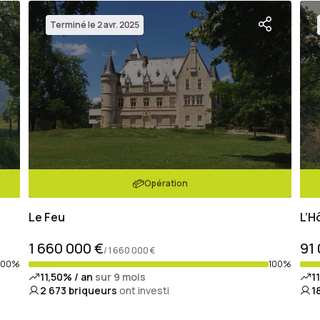
Terminé le 2 avr. 2025
Opération
Le Feu
L’H
1 660 000 €
91
/ 1 660 000 €
100%
100%
11,50% / an
sur 9 mois
1
2 673
briqueurs
ont investi
1