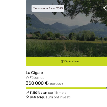
Terminé le 4 avr. 2025
Opération
La Cigale
Féternes
360 000 €
/ 360 000 €
11,50% / an
sur 16 mois
946
briqueurs
ont investi