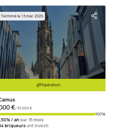
Terminé le 13 mar. 2025
Opération
 Camus
 000 €
/ 91 000 €
100%
1,50% / an
sur 15 mois
14
briqueurs
ont investi