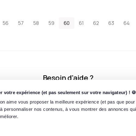
56
57
58
59
60
61
62
63
64
Besoin d'aide ?
Trouvez des réponses ou échangez directement avec notre équipe
 votre expérience (et pas seulement sur votre navigateur) ! 
n aime vous proposer la meilleure expérience (et pas que pour 
Obtenir de l’aide
 à personnaliser nos contenus, à vous montrer des annonces qui
méliorer.
perte totale ou partielle des sommes investies et d’illiquidité. De plus, les performa