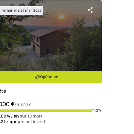
Terminé le 27 mar. 2025
Opération
ôte
 000 €
/ 91 000 €
100%
1,00% / an
sur 18 mois
82
briqueurs
ont investi