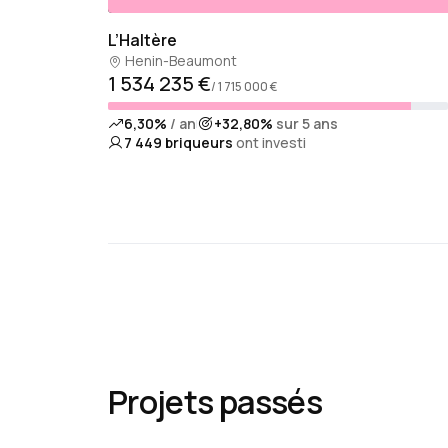
L’Haltère
Henin-Beaumont
1 534 235 €
/ 1 715 000 €
6,30%
/ an
+32,80%
sur 5 ans
7 449
briqueurs
ont investi
Projets passés