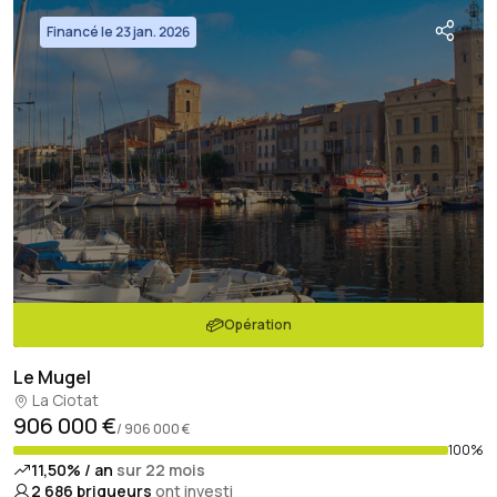
Financé le 23 jan. 2026
Opération
Le Mugel
La Ciotat
906 000 €
/ 906 000 €
100%
11,50% / an
sur 22 mois
2 686
briqueurs
ont investi