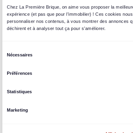
Opération
Chez La Première Brique, on aime vous proposer la meilleur
expérience (et pas que pour l’immobilier) ! Ces cookies nous
Le Jandri
personnaliser nos contenus, à vous montrer des annonces q
Les Deux Alpes
552 000 €
déchirent et à analyser tout ça pour s’améliorer.
/ 552 000 €
100%
12,00% / an
sur 24 mois
1 509
briqueurs
ont investi
Sélection
Nécessaires
du
consentement
Financé le 15 jan. 2026
Préférences
Statistiques
Marketing