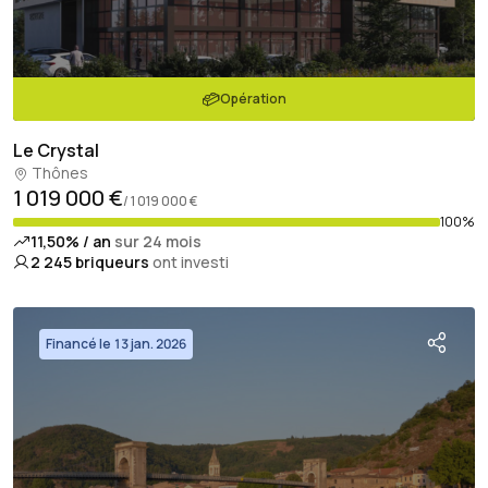
Opération
Le Crystal
Thônes
1 019 000 €
/ 1 019 000 €
100%
11,50% / an
sur 24 mois
2 245
briqueurs
ont investi
Financé le 13 jan. 2026