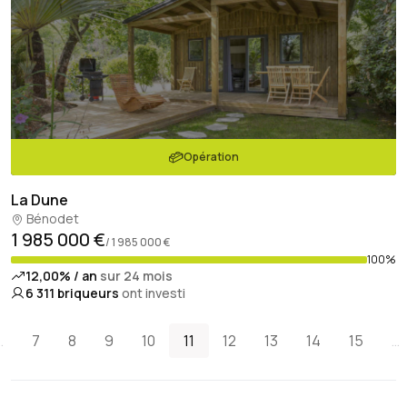
Opération
La Dune
Bénodet
1 985 000 €
/ 1 985 000 €
100%
12,00% / an
sur 24 mois
6 311
briqueurs
ont investi
…
7
8
9
10
11
12
13
14
15
…