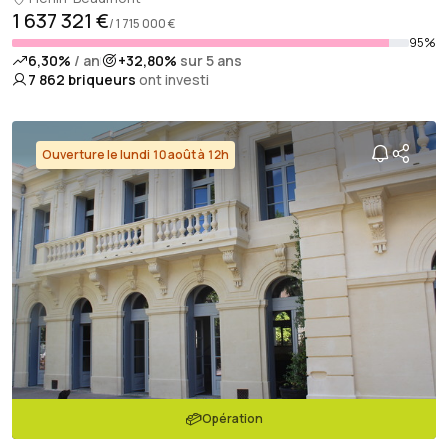
1 637 321 €
/ 1 715 000 €
95%
6,30%
/ an
+32,80%
sur 5 ans
7 862
briqueurs
ont investi
Ouverture le lundi 10 août à 12h
Opération