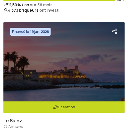
11,50% / an
sur 36 mois
4 373
briqueurs
ont investi
Financé le 19 jan. 2026
Opération
Le Sainz
Antibes