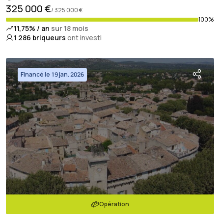
325 000 €
/ 325 000 €
100%
11,75% / an
sur 18 mois
1 286
briqueurs
ont investi
Financé le 19 jan. 2026
Opération