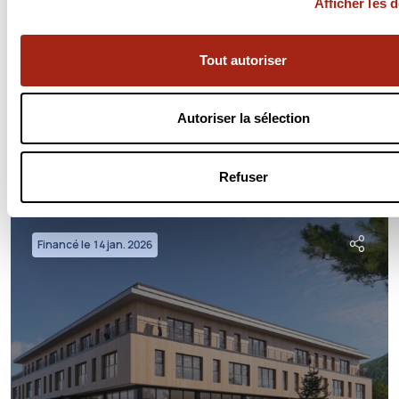
Afficher les d
Opération
Tout autoriser
Le Golf
Montauban
Autoriser la sélection
4 050 000 €
/ 4 050 000 €
100%
11,50% / an
sur 24 mois
Refuser
8 579
briqueurs
ont investi
Financé le 14 jan. 2026