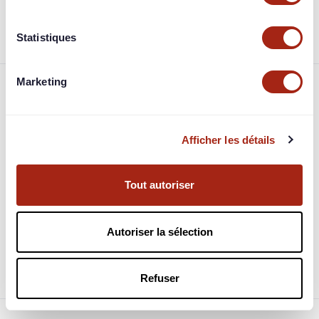
projet.
Statistiques
Marketing
Foire aux questions
Afficher les détails
Comment et quand est-on remboursé ?
À quoi correspondent les garanties ?
Tout autoriser
Quelle fiscalité est appliquée sur mes bénéfices ?
Autoriser la sélection
Quel est le fonctionnement des jimbots les
investisseurs automatiques ?
Refuser