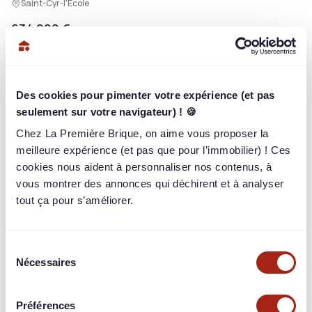
Saint-Cyr-l'École
634 000 €
/ 634 000 €
100%
2 509
briqueurs
ont investi
Des cookies pour pimenter votre expérience (et pas
Rendement reversé
seulement sur votre navigateur) ! 🍪
6,10%
/ an
Chez La Première Brique, on aime vous proposer la
Performance cible
meilleure expérience (et pas que pour l’immobilier) ! Ces
+31,50%
sur 5 ans
cookies nous aident à personnaliser nos contenus, à
Paiement
vous montrer des annonces qui déchirent et à analyser
Mensuel
tout ça pour s’améliorer.
Sélection
Nécessaires
du
Connectez-vous pour en voir plus
consentement
Identifiez-vous pour consulter toutes les informations du
Préférences