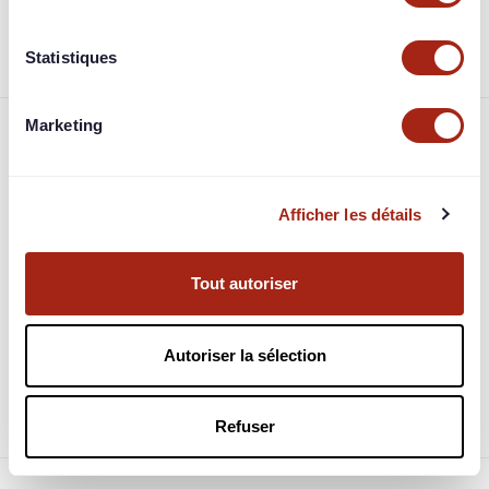
projet.
Statistiques
Marketing
Foire aux questions
Afficher les détails
Comment et quand est-on remboursé ?
À quoi correspondent les garanties ?
Tout autoriser
Quelle fiscalité est appliquée sur mes bénéfices ?
Autoriser la sélection
Quel est le fonctionnement des jimbots les
investisseurs automatiques ?
Refuser