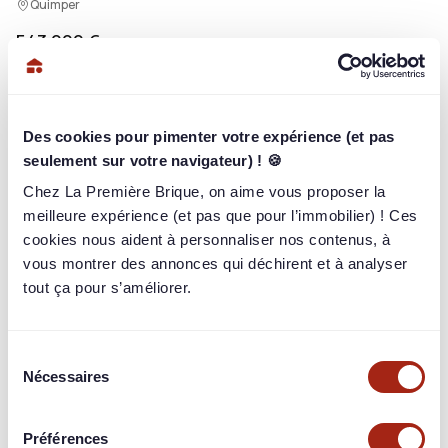
Quimper
543 000 €
/ 543 000 €
100%
2 241
briqueurs
ont investi
Des cookies pour pimenter votre expérience (et pas
Rendement
seulement sur votre navigateur) ! 🍪
11,50% / an
sur 22 mois
Chez La Première Brique, on aime vous proposer la
Paiement
meilleure expérience (et pas que pour l’immobilier) ! Ces
In-fine
cookies nous aident à personnaliser nos contenus, à
Garantie
vous montrer des annonces qui déchirent et à analyser
Hypothèque de 1er rang
tout ça pour s’améliorer.
Sélection
Nécessaires
du
Connectez-vous pour en voir plus
consentement
Identifiez-vous pour consulter toutes les informations du
Préférences