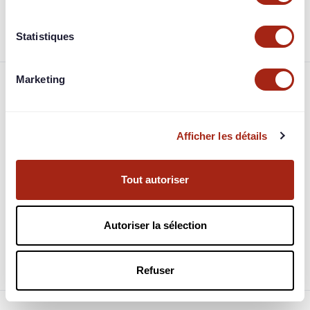
projet.
Statistiques
Marketing
Foire aux questions
Afficher les détails
Comment et quand est-on remboursé ?
À quoi correspondent les garanties ?
Tout autoriser
Quelle fiscalité est appliquée sur mes bénéfices ?
Autoriser la sélection
Quel est le fonctionnement des jimbots les
investisseurs automatiques ?
Refuser