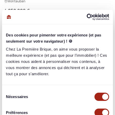
Montauban
4 050 000 €
/ 4 050 000 €
100%
8 579
briqueurs
ont investi
Des cookies pour pimenter votre expérience (et pas
Rendement
seulement sur votre navigateur) ! 🍪
11,50% / an
sur 24 mois
Chez La Première Brique, on aime vous proposer la
Paiement
meilleure expérience (et pas que pour l’immobilier) ! Ces
Mensuel
cookies nous aident à personnaliser nos contenus, à
Garantie
vous montrer des annonces qui déchirent et à analyser
Fiducie
tout ça pour s’améliorer.
Sélection
Nécessaires
du
Connectez-vous pour en voir plus
consentement
Identifiez-vous pour consulter toutes les informations du
Préférences