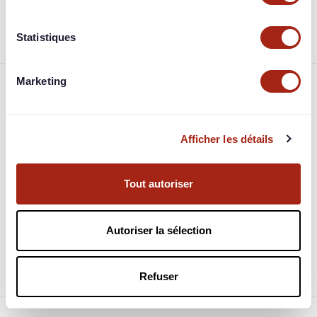
projet.
Statistiques
Marketing
Foire aux questions
Afficher les détails
Comment et quand est-on remboursé ?
À quoi correspondent les garanties ?
Tout autoriser
Quelle fiscalité est appliquée sur mes bénéfices ?
Autoriser la sélection
Quel est le fonctionnement des jimbots les
investisseurs automatiques ?
Refuser