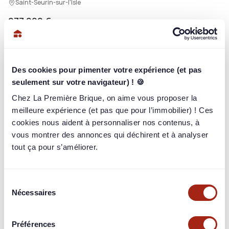
Saint-Seurin-sur-l'Isle
277 000 €
/ 277 000 €
100%
662
briqueurs
ont investi
Des cookies pour pimenter votre expérience (et pas
Rendement
seulement sur votre navigateur) ! 🍪
11,50% / an
sur 20 mois
Chez La Première Brique, on aime vous proposer la
Paiement
meilleure expérience (et pas que pour l’immobilier) ! Ces
In-fine
cookies nous aident à personnaliser nos contenus, à
Garantie
vous montrer des annonces qui déchirent et à analyser
Hypothèque de 1er rang
tout ça pour s’améliorer.
Sélection
Nécessaires
du
Connectez-vous pour en voir plus
consentement
Identifiez-vous pour consulter toutes les informations du
Préférences