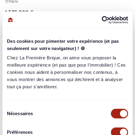
Paris
1 535 000 €
/ 1 535 000 €
100%
4 609
briqueurs
ont investi
Des cookies pour pimenter votre expérience (et pas
Rendement
seulement sur votre navigateur) ! 🍪
12,00% / an
sur 36 mois
Chez La Première Brique, on aime vous proposer la
Paiement
meilleure expérience (et pas que pour l’immobilier) ! Ces
In-fine
cookies nous aident à personnaliser nos contenus, à
Garantie
vous montrer des annonces qui déchirent et à analyser
Nantissement
tout ça pour s’améliorer.
Sélection
Nécessaires
du
Connectez-vous pour en voir plus
consentement
Identifiez-vous pour consulter toutes les informations du
Préférences