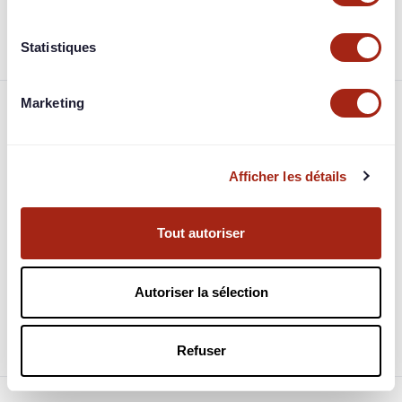
projet.
Statistiques
Marketing
Foire aux questions
Afficher les détails
Comment et quand est-on remboursé ?
À quoi correspondent les garanties ?
Tout autoriser
Quelle fiscalité est appliquée sur mes bénéfices ?
Autoriser la sélection
Quel est le fonctionnement des jimbots les
investisseurs automatiques ?
Refuser