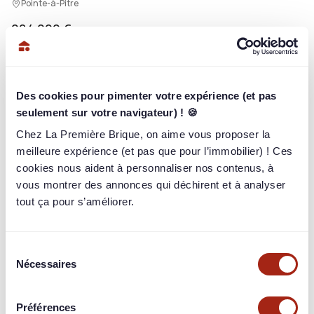
Pointe-à-Pitre
284 000 €
/ 284 000 €
100%
762
briqueurs
ont investi
Des cookies pour pimenter votre expérience (et pas
Rendement
seulement sur votre navigateur) ! 🍪
12,00% / an
sur 16 mois
Chez La Première Brique, on aime vous proposer la
Paiement
meilleure expérience (et pas que pour l’immobilier) ! Ces
In-fine
cookies nous aident à personnaliser nos contenus, à
Garantie
vous montrer des annonces qui déchirent et à analyser
Hypothèque de 1er rang
tout ça pour s’améliorer.
Sélection
Nécessaires
du
Connectez-vous pour en voir plus
consentement
Identifiez-vous pour consulter toutes les informations du
Préférences