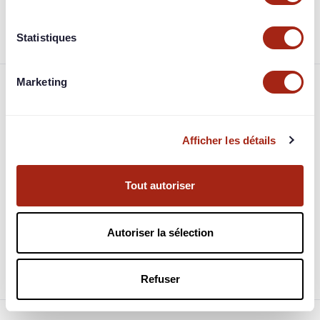
projet.
Statistiques
Marketing
Foire aux questions
Afficher les détails
Comment et quand est-on remboursé ?
À quoi correspondent les garanties ?
Tout autoriser
Quelle fiscalité est appliquée sur mes bénéfices ?
Autoriser la sélection
Quel est le fonctionnement des jimbots les
investisseurs automatiques ?
Refuser