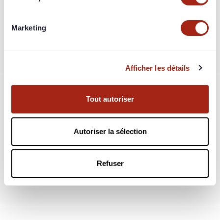
Coût total
: 767 505 €
Chiffre d’affaires estimé
: 919 402 €
Marge attendue
: 151 897 € (soit 17 %)
Marketing
Localisation
: 6 Rue Armand Gauthier, 75018 Paris
Afficher les détails
Tout autoriser
Autoriser la sélection
Connectez-vous pour en voir plus
Identifiez-vous pour consulter toutes les informations du
Refuser
projet.