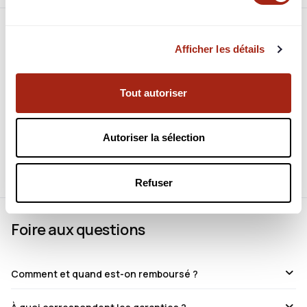
Afficher les détails
Tout autoriser
Connectez-vous pour en voir plus
Identifiez-vous pour consulter toutes les informations du
Autoriser la sélection
projet.
Refuser
Foire aux questions
Comment et quand est-on remboursé ?