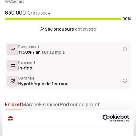
Clamart
830 000 €
/ 830 000 €
100%
988
briqueurs
ont investi
Rendement
11,50% / an
sur 12 mois
Paiement
In-fine
Garantie
Hypothèque de 1er rang
En bref
Marché
Financier
Porteur de projet
Présentation