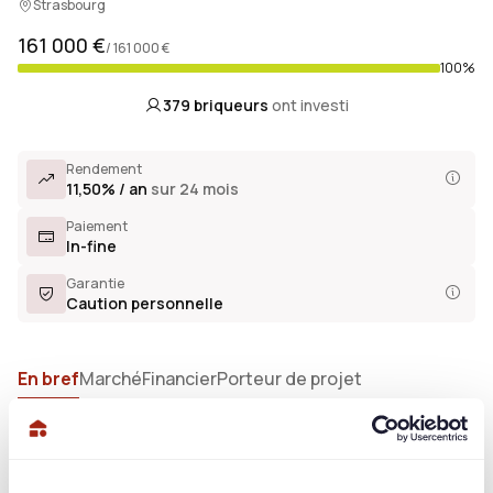
Strasbourg
161 000 €
/ 161 000 €
100%
379
briqueurs
ont investi
Rendement
11,50% / an
sur 24 mois
Paiement
In-fine
Garantie
Caution personnelle
En bref
Marché
Financier
Porteur de projet
Présentation