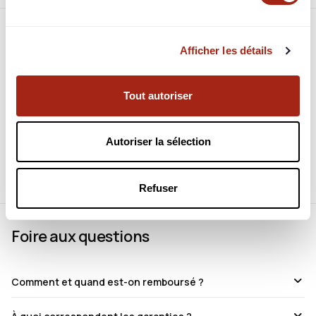
Afficher les détails
Tout autoriser
Connectez-vous pour en voir plus
Identifiez-vous pour consulter toutes les informations du
Autoriser la sélection
projet.
Refuser
Foire aux questions
Comment et quand est-on remboursé ?