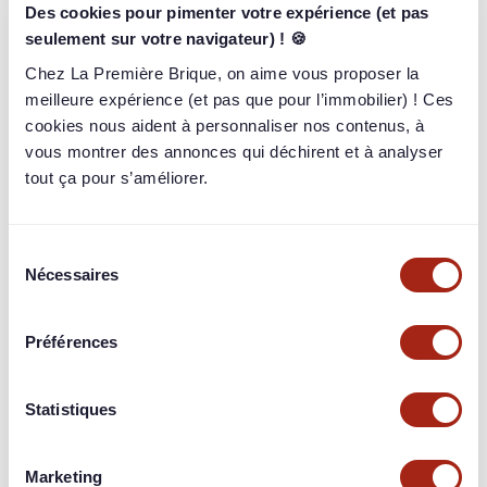
Projet
: Le projet consiste en la rénovation et la division d'un
Des cookies pour pimenter votre expérience (et pas
immeuble en 8 studios.
seulement sur votre navigateur) ! 🍪
Chez La Première Brique, on aime vous proposer la
Typologie de lots commercialisés
:
Lot 1
: Un studio de 23 m²
meilleure expérience (et pas que pour l’immobilier) ! Ces
Lot 2
: Un studio de 25 m²
cookies nous aident à personnaliser nos contenus, à
Lot 3
: Un studio de 25 m²
vous montrer des annonces qui déchirent et à analyser
Lot 4
: Un studio de 23 m²
tout ça pour s’améliorer.
Lot 5
: Un studio de 25 m²
Lot 6
: Un studio de 25 m²
Lot 7
: Un studio de 25 m²
Lot 8
: Un studio de 25 m²
Sélection
Nécessaires
du
Chiffres clés
consentement
Coût total : 729 137 €
Préférences
Chiffre d’affaires estimé : 910 000 €
Marge attendue : 180 863 € (20 %)
Statistiques
Localisation
: 220 Route d'Oberhausbergen à Strasbourg
(67200)
Marketing