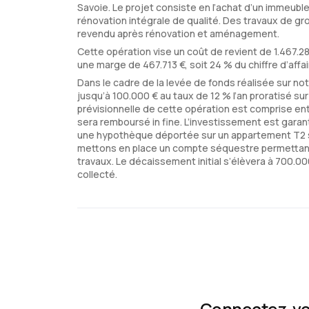
Savoie. Le projet consiste en l’achat d’un immeuble
rénovation intégrale de qualité. Des travaux de g
revendu après rénovation et aménagement.
Cette opération vise un coût de revient de 1.467.28
une marge de 467.713 €, soit 24 % du chiffre d’aff
Dans le cadre de la levée de fonds réalisée sur no
jusqu’à 100.000 € au taux de 12 % l’an proratisé su
prévisionnelle de cette opération est comprise ent
sera remboursé in fine. L’investissement est garan
une hypothèque déportée sur un appartement T2 si
mettons en place un compte séquestre permettant 
travaux. Le décaissement initial s’élèvera à 700.
collecté.
Connectez-vou