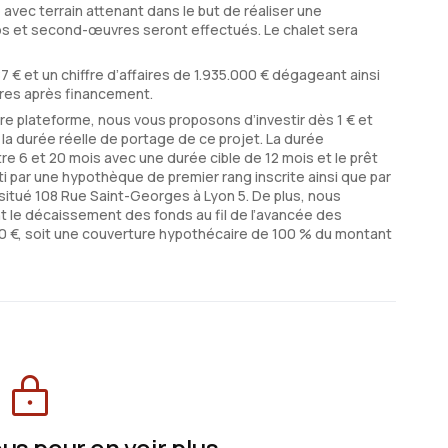
 avec terrain attenant dans le but de réaliser une
ros et second-œuvres seront effectués. Le chalet sera
7 € et un chiffre d’affaires de 1.935.000 € dégageant ainsi
aires après financement.
tre plateforme, nous vous proposons d’investir dès 1 € et
r la durée réelle de portage de ce projet. La durée
re 6 et 20 mois avec une durée cible de 12 mois et le prêt
ti par une hypothèque de premier rang inscrite ainsi que par
tué 108 Rue Saint-Georges à Lyon 5. De plus, nous
le décaissement des fonds au fil de l’avancée des
000 €, soit une couverture hypothécaire de 100 % du montant
s pour en voir plus