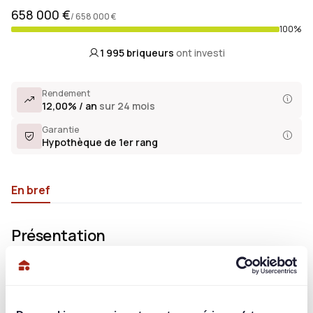
658 000 €
/ 658 000 €
100%
1 995
briqueurs
ont investi
Rendement
12,00% / an
sur 24 mois
Garantie
Hypothèque de 1er rang
En bref
Présentation
Investissez dès 1€ dans l’opération La Flèche (57) qui se situe
à Rozérieulles dans le département de la Moselle. L’opération
consiste en l’acquisition d’un terrain constructible de 988 m² à
Rozérieulles, en Moselle. Le projet prévoit la construction de