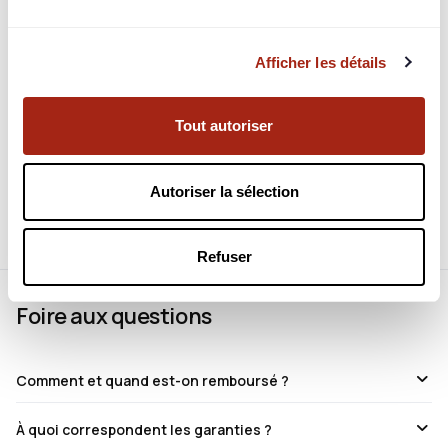
Afficher les détails
Tout autoriser
Connectez-vous pour en voir plus
Identifiez-vous pour consulter toutes les informations du
projet.
Autoriser la sélection
Refuser
Foire aux questions
Comment et quand est-on remboursé ?
À quoi correspondent les garanties ?