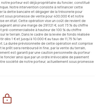
 notre porteur est déjà propriétaire du foncier, constitué
anque. Notre intervention consiste à refinancer cette
er la dette bancaire et dégager de la trésorerie pour
ement sous promesse de vente pour 400.000 € et notre
ise en état. Cette opération vise un coût de revient de
gageant ainsi une marge de 291.121 €, soit 73 % du chiffre
est pré-commercialisée à hauteur de 100 % du chiffre
sur le terrain. Dans le cadre de la levée de fonds réalisée
r dès 1 € et jusqu’à 10.000 € au taux de 11,75 % l’an
jet. La durée prévisionnelle de cette opération est comprise
 le prêt sera remboursé in fine, par la vente du terrain,
ment est garanti par une caution personnelle du porteur
le foncier ainsi que par un ordre irrévocable de paiement
 autre société de notre porteur, actuellement sous promesse