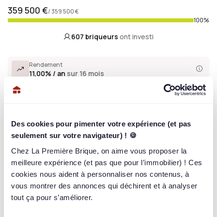
359 500 €
/ 359 500 €
100%
607
briqueurs
ont investi
Rendement
11,00% / an
sur 16 mois
En bref
Des cookies pour pimenter votre expérience (et pas
Présentation
seulement sur votre navigateur) ! 🍪
Chez La Première Brique, on aime vous proposer la
Investissez dès 1 € dans une opération de marchand de biens
meilleure expérience (et pas que pour l’immobilier) ! Ces
avec travaux à Hayange (57), portant sur l'achat d'un
cookies nous aident à personnaliser nos contenus, à
ensemble immobilier composé sur près de 650 m² pour 24 lots
et visant à être revendus en plateaux bruts. A date, l'opération
vous montrer des annonces qui déchirent et à analyser
est pré-commercialisée à 82 % en chiffre d'affaires !
tout ça pour s’améliorer.
L'investissement, assorti d'une hypothèque, est proposé sur
une durée maximale de 16 mois et pour un taux de