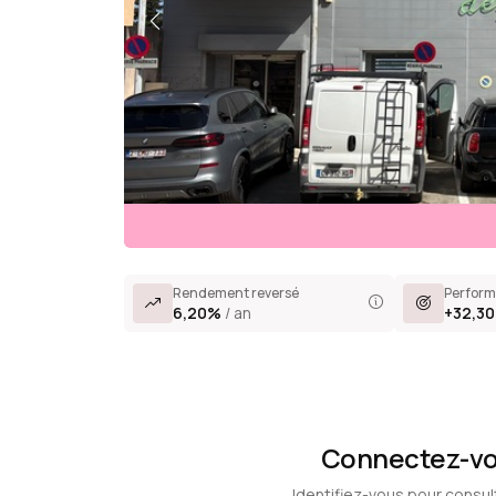
Rendement reversé
Perform
6,20%
/ an
+32,3
Connectez-vou
Identifiez-vous pour consul